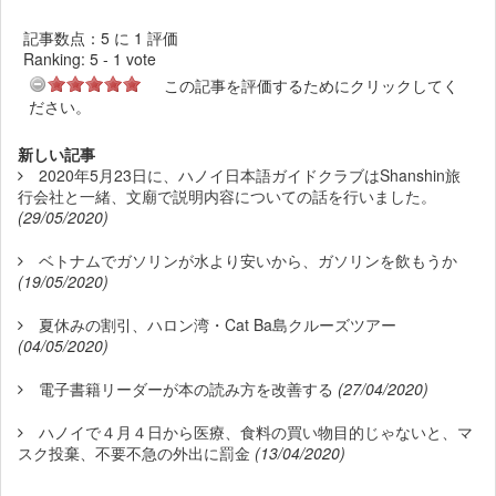
記事数点：5 に 1 評価
Ranking:
5
-
1
vote
この記事を評価するためにクリックしてく
ださい。
新しい記事
2020年5月23日に、ハノイ日本語ガイドクラブはShanshin旅
行会社と一緒、文廟で説明内容についての話を行いました。
(29/05/2020)
ベトナムでガソリンが水より安いから、ガソリンを飲もうか
(19/05/2020)
夏休みの割引、ハロン湾・Cat Ba島クルーズツアー
(04/05/2020)
電子書籍リーダーが本の読み方を改善する
(27/04/2020)
ハノイで４月４日から医療、食料の買い物目的じゃないと、マ
スク投棄、不要不急の外出に罰金
(13/04/2020)