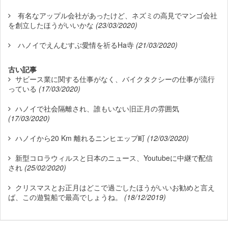
有名なアップル会社があったけど、ネズミの高見でマンゴ会社
を創立したほうがいいかな
(23/03/2020)
ハノイでえんむすぶ愛情を祈るHa寺
(21/03/2020)
古い記事
サビース業に関する仕事がなく、バイクタクシーの仕事が流行
っている
(17/03/2020)
ハノイで社会隔離され、誰もいない旧正月の雰囲気
(17/03/2020)
ハノイから20 Km 離れるニンヒエップ町
(12/03/2020)
新型コロラウィルスと日本のニュース、Youtubeに中継で配信
され
(25/02/2020)
クリスマスとお正月はどこで過ごしたほうがいいお勧めと言え
ば、この遊覧船で最高でしょうね。
(18/12/2019)