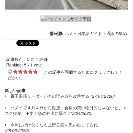
情報源:
ハノイ日本語ガイド・通訳の集め:
記事数点：5 に 1 評価
Ranking:
5
-
1
vote
この記事を評価するためにクリックしてく
ださい。
新しい記事
電子書籍リーダーが本の読み方を改善する
(27/04/2020)
ハノイで４月４日から医療、食料の買い物目的じゃないと、マ
スク投棄、不要不急の外出に罰金
(13/04/2020)
今年に行けなくなる上野公園を思い出してるね。
(28/03/2020)