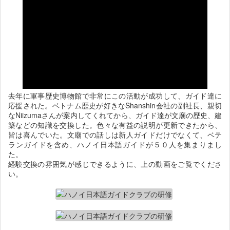
去年に軍事歴史博物館で非常にこの活動が成功して、ガイド達に
応援された。ベトナム歴史が好きなShanshin会社の副社長、親切
なNiizumaさんが案内してくれてから、ガイド達が文廟の歴史、建
築などの知識を交換した。色々な有益の説明が更新できたから、
皆は喜んでいた。文廟での話しは新人ガイドだけでなくて、ベテ
ランガイドを含め、ハノイ日本語ガイドが５０人を集まりまし
た。
経験交換の雰囲気が感じできるように、上の動画をご覧でくださ
い。