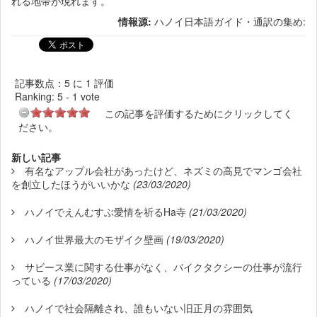
れる地帯が現れます。
情報源:
ハノイ日本語ガイド・通訳の集め:
記事数点：5 に 1 評価
Ranking:
5
-
1
vote
この記事を評価するためにクリックしてく
ださい。
新しい記事
有名なアップル会社があったけど、ネズミの高見でマンゴ会社
を創立したほうがいいかな
(23/03/2020)
ハノイでえんむすぶ愛情を祈るHa寺
(21/03/2020)
ハノイ世界最大のモザイク壁画
(19/03/2020)
サビース業に関する仕事がなく、バイクタクシーの仕事が流行
っている
(17/03/2020)
ハノイで社会隔離され、誰もいない旧正月の雰囲気