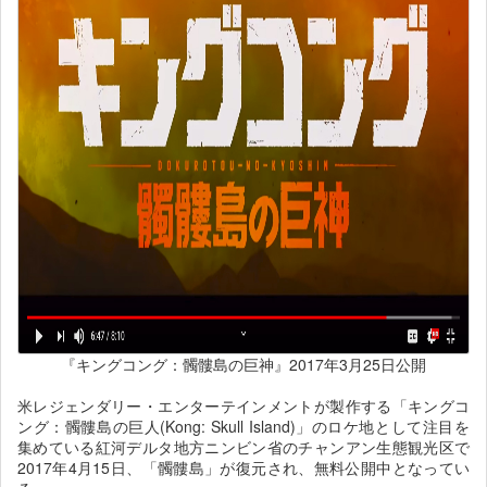
『キングコング：髑髏島の巨神』2017年3月25日公開
米レジェンダリー・エンターテインメントが製作する「キングコ
ング：髑髏島の巨人(Kong: Skull Island)」のロケ地として注目を
集めている紅河デルタ地方ニンビン省のチャンアン生態観光区で
2017年4月15日、「髑髏島」が復元され、無料公開中となってい