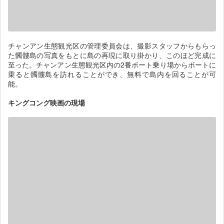
チャンアン生態観光区の管理委員会は、撮影スタッフからもらっ
た髑髏島の写真をもとに島の再現に取り掛かり、このほど完成に
至った。チャンアン生態観光区内の2番ボート乗り場からボートに
乗ると髑髏島を訪れることができ、無料で島内を回ることが可
能。
キングコング映画の現場