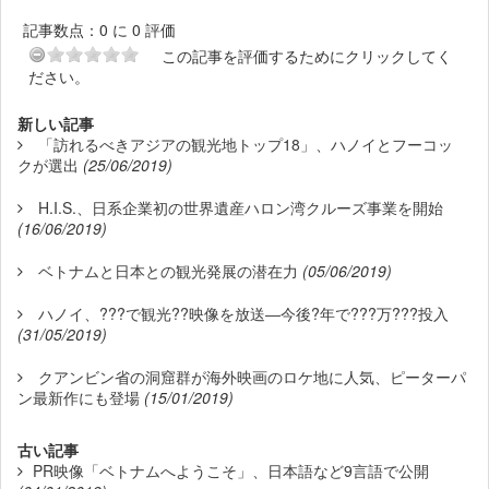
記事数点：0 に 0 評価
この記事を評価するためにクリックしてく
ださい。
新しい記事
「訪れるべきアジアの観光地トップ18」、ハノイとフーコッ
クが選出
(25/06/2019)
H.I.S.、日系企業初の世界遺産ハロン湾クルーズ事業を開始
(16/06/2019)
ベトナムと日本との観光発展の潜在力
(05/06/2019)
ハノイ、???で観光??映像を放送―今後?年で???万???投入
(31/05/2019)
クアンビン省の洞窟群が海外映画のロケ地に人気、ピーターパ
ン最新作にも登場
(15/01/2019)
古い記事
PR映像「ベトナムへようこそ」、日本語など9言語で公開