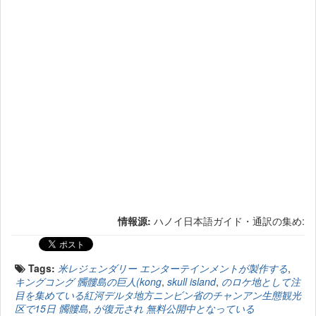
情報源:
ハノイ日本語ガイド・通訳の集め:
Tags:
米レジェンダリー エンターテインメントが製作する
,
キングコング 髑髏島の巨人(kong
,
skull island
,
のロケ地として注
目を集めている紅河デルタ地方ニンビン省のチャンアン生態観光
区で15日 髑髏島
,
が復元され 無料公開中となっている