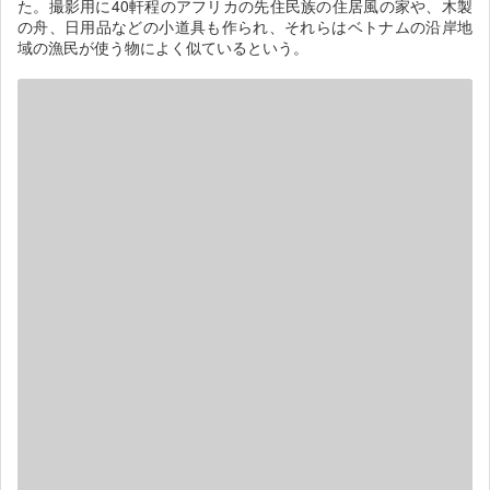
た。撮影用に40軒程のアフリカの先住民族の住居風の家や、木製
の舟、日用品などの小道具も作られ、それらはベトナムの沿岸地
域の漁民が使う物によく似ているという。