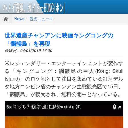
News
観光ニュース
世界遺産チャンアンに映画キングコングの
「髑髏島」を再現
金曜日 - 04/01/2019 17:00
米レジェンダリー・エンターテインメントが製作す
る「キングコング：髑髏島の巨人(Kong: Skull
Island)」のロケ地として注目を集めている紅河デル
タ地方ニンビン省のチャンアン生態観光区で15日、
「髑髏島」が復元され、無料公開中となっている。