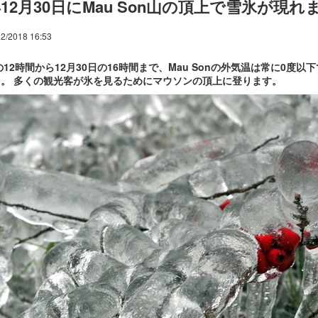
8年12月30日にMau Son山の頂上で雪氷が現
2/2018 16:53
日の12時間から12月30日の16時間まで、Mau Sonの外気温は常に0
。 多くの観光客が氷を見るためにマウソンの頂上に登ります。