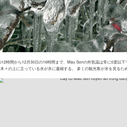
の12時間から12月30日の16時間まで、Mau Sonの外気温は常に0度以
木々の上に立っている水が氷に凝縮する。 多くの観光客が氷を見るた