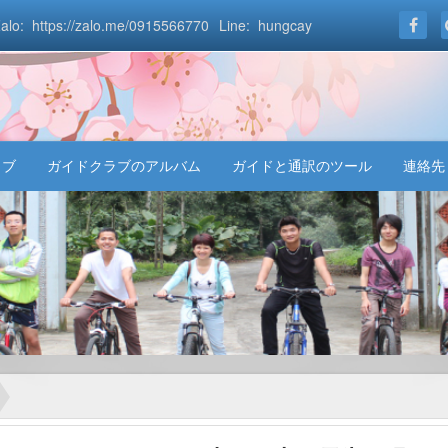
alo: https://zalo.me/0915566770
Line: hungcay
ラブ
ガイドクラブのアルバム
ガイドと通訳のツール
連絡先