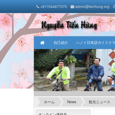
+817044677370
admin@tienhung.org
Z
自己紹介
ハノイ日本語ガイドク
ホーム
News
観光ニュース
オンライン連絡先