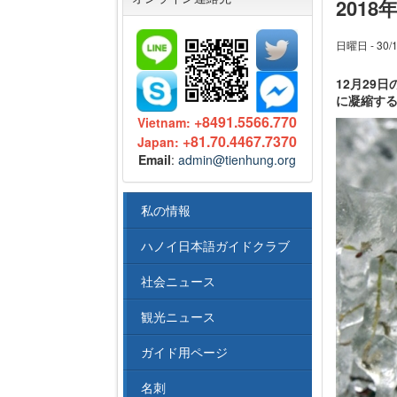
201
日曜日 - 30/1
12月29
に凝縮する
+8491.5566.770
Vietnam:
+81.70.4467.7370
Japan:
Email
:
admin@tienhung.org
私の情報
ハノイ日本語ガイドクラブ
社会ニュース
観光ニュース
ガイド用ページ
名刺