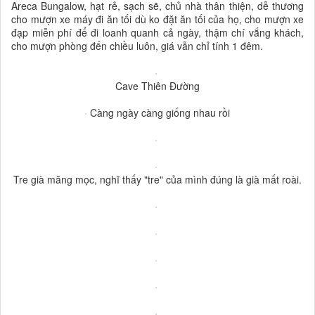
Areca Bungalow, hạt rẻ, sạch sẽ, chủ nhà thân thiện, dễ thương
cho mượn xe máy đi ăn tối dù ko đặt ăn tối của họ, cho mượn xe
đạp miễn phí để đi loanh quanh cả ngày, thậm chí vắng khách,
cho mượn phòng đến chiều luôn, giá vẫn chỉ tính 1 đêm.
Cave Thiên Đường
Càng ngày càng giống nhau rồi
Tre già măng mọc, nghĩ thấy "tre" của mình đúng là già mất roài.