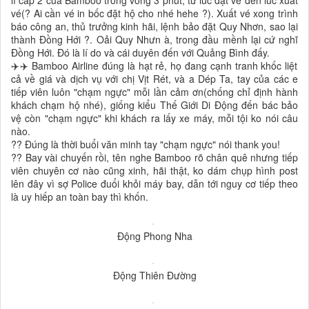
lí cấp 2 của Bamboo trong vòng 3 phút, từ lúc đặt vé đến lúc xuất
vé(? Ai cần vé in bốc đặt hộ cho nhé hehe ?). Xuất vé xong trình
báo công an, thủ trưởng kinh hãi, lệnh bảo đặt Quy Nhơn, sao lại
thành Đồng Hới ?. Oải Quy Nhưn à, trong đầu mềnh lại cứ nghĩ
Đồng Hới. Đó là lí do và cái duyên đến với Quảng Bình đấy.
✈️✈️ Bamboo Airline đúng là hạt rẻ, họ đang cạnh tranh khốc liệt
cả về giá và dịch vụ với chị Vịt Rét, và a Dép Ta, tay của các e
tiếp viên luôn "chạm ngực" mỗi lần cảm ơn(chống chỉ định hành
khách chạm hộ nhé), giống kiểu Thế Giới Di Động đến bác bảo
vệ còn "chạm ngực" khi khách ra lấy xe máy, mỗi tội ko nói câu
nào.
?? Đúng là thời buổi văn minh tay "chạm ngực" nói thank you!
?? Bay vài chuyến rồi, tên nghe Bamboo rõ chân quê nhưng tiếp
viên chuyên cơ nào cũng xinh, hãi thật, ko dám chụp hình post
lên đây vì sợ Police đuổi khỏi máy bay, dẫn tới nguy cơ tiếp theo
là uy hiếp an toàn bay thì khốn.
Động Phong Nha
Động Thiên Đường