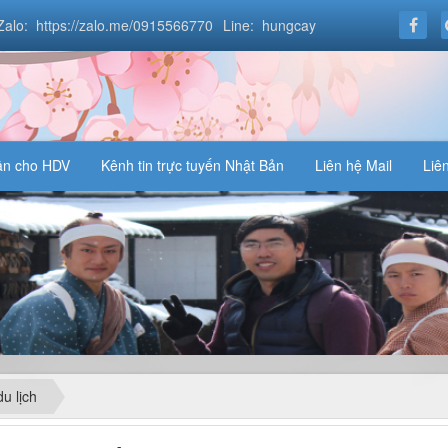
Zalo: https://zalo.me/0915566770
Line: hungcay
ần cho HDV
Kênh tin trực tuyến Nhật Bản
Liên hệ Mail
Liê
u lịch