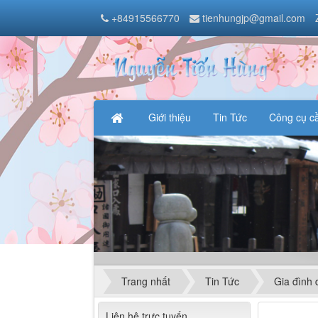
+84915566770
tienhungjp@gmail.com
Giới thiệu
Tin Tức
Công cụ c
Trang nhất
Tin Tức
Gia đình d
Liên hệ trực tuyến