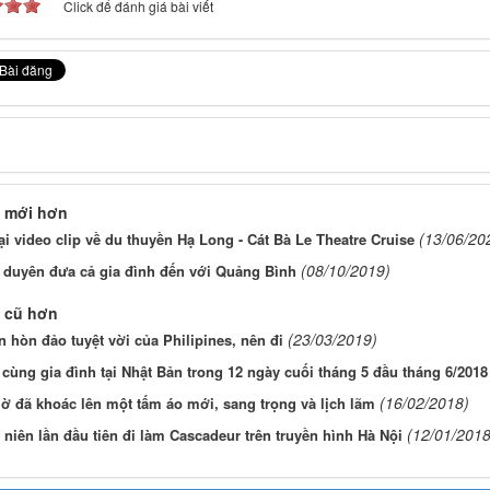
Click để đánh giá bài viết
 mới hơn
(13/06/20
ại video clip về du thuyền Hạ Long - Cát Bà Le Theatre Cruise
(08/10/2019)
 duyên đưa cả gia đình đến với Quảng Bình
 cũ hơn
(23/03/2019)
 hòn đảo tuyệt vời của Philipines, nên đi
 cùng gia đình tại Nhật Bản trong 12 ngày cuối tháng 5 đầu tháng 6/2018
(16/02/2018)
ờ đã khoác lên một tấm áo mới, sang trọng và lịch lãm
(12/01/2018
 niên lần đầu tiên đi làm Cascadeur trên truyền hình Hà Nội