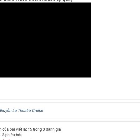
thuyền Le Theatre Cruise
 của bài viết là: 15 trong 3 đánh giá
-
3
phiếu bầu