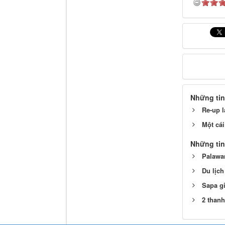
Những tin
Re-up l
Một cái
Những tin
Palawan
Du lịch
Sapa gi
2 thanh