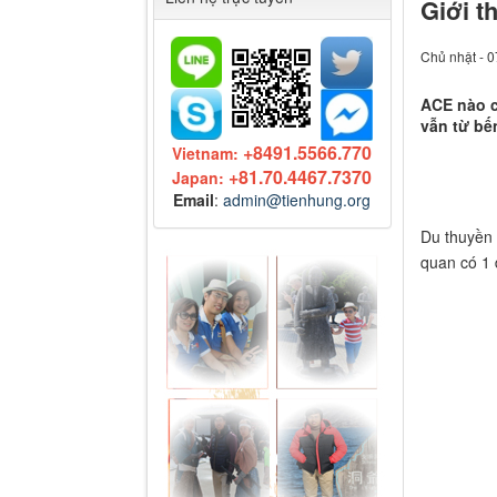
Giới t
Chủ nhật - 0
ACE nào c
vẫn từ bế
+8491.5566.770
Vietnam:
+81.70.4467.7370
Japan:
Email
:
admin@tienhung.org
Du thuyền 
quan có 1 