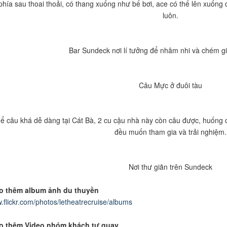
phía sau thoai thoải, có thang xuống như bể bơi, ace có thể lên xuống
luôn.
Bar Sundeck nơi lí tưởng để nhâm nhi và chém gió
Câu Mực ở đuôi tàu
ể câu khá dễ dàng tại Cát Bà, 2 cu cậu nhà này còn câu được, huống ch
đều muốn tham gia và trải nghiệm.
Nơi thư giãn trên Sundeck
o thêm album ảnh du thuyền
w.flickr.com/photos/letheatrecruise/albums
o thêm Video nhóm khách tự quay