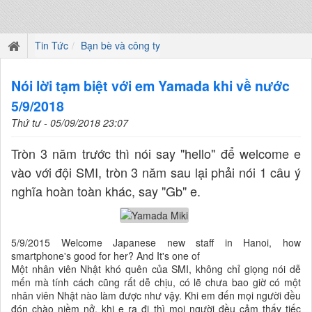
Tin Tức
Bạn bè và công ty
Nói lời tạm biệt với em Yamada khi về nước
5/9/2018
Thứ tư - 05/09/2018 23:07
Tròn 3 năm trước thì nói say "hello" để welcome e
vào với đội SMI, tròn 3 năm sau lại phải nói 1 câu ý
nghĩa hoàn toàn khác, say "Gb" e.
5/9/2015 Welcome Japanese new staff in Hanoi, how
smartphone's good for her? And It's one of
Một nhân viên Nhật khó quên của SMI, không chỉ giọng nói dễ
mến mà tính cách cũng rất dễ chịu, có lẽ chưa bao giờ có một
nhân viên Nhật nào làm được như vậy. Khi em đến mọi người đều
đón chào niềm nở, khi e ra đi thì mọi người đều cảm thấy tiếc