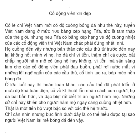
Cổ động viên xin đẹp
Có lẽ chỉ Việt Nam mới có độ cuồng bóng đá như thế này, tuyển
Việt Nam đang ở mức 100 bảng xếp hạng Fifa, tức là tầm thấp
của thế giới, nhưng nếu Fifa có bảng xếp hạng về độ cuồng nhiệt
của các cổ động viên thì Việt Nam chắc phải đứng nhất, nhì.
Họ cuồng đến vậy nhưng bản thân các cầu thủ từ trước đến nay
lại không hết mình vì họ, họ đá chỉ vì tiền, thậm chí cá cược, bất
chấp người hâm mộ có ủng hộ hay không, vì tiền mà sẵn sàng
làm cho các cổ động viên phải đau buồn, phải rơi nước mắt vì
những lỗi ngớ ngẩn của các cầu thủ, cố tình tạo ra, bóp méo nền
bóng đá.
Ở lứa tuổi này thì hoàn toàn khác, các cầu thủ đã phát triển ở
mức độ khá toàn diện, cả về kĩ thuật lẫn nhân cách con người, họ
đá bài bản hơn, và đặc biệt rất biết tri ân người hâm mộ. Những
cử chỉ này khiến cho người hâm mộ ngày càng cuồng nhiệt hơn.
Thật là một tiến bộ vượt bậc so với các thế hệ trước.
Chỉ cần nhìn những bức ảnh dưới đây là có thể hiểu được tại sao
người Việt Nam lại mê bóng đá đến vậy.