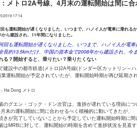
：メトロ2A号線、4月末の運転開始は間に合
5/2019 17:14
回も運転開始が遅くなりました、いつまで、ハノイ人が電車に乗れるかな
8年から建設され、11年間になりました。
何回も運転開始が遅くなりました、いつまで、ハノイ人が電車
全長約13.5kmだけ、中国の資本金で2008年から建設され、今
れる？開始すると、乗りたい？乗りたくない
で建設中の都市鉄道(メトロ)2A号線(ドンダー区カットリン～ハ
商業運転開始が予定されていたが、運転開始時期が再び延期さ
省のグエン・ゴック・ドン次官は、進捗が遅れている理由につ
)が4月末の運転開始に間に合わせるべく積極的に動いてきたが、
続きが完了していないことから予定していた運転開始時期に間
省はMRBに対して、運転開始の時期を含めて進捗状況を見直