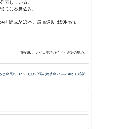
を発表している。
万円)になる見込み。
4両編成が13本。最高速度は80km/h、
情報源:
ハノイ日本語ガイド・通訳の集め:
ると全長約13.5kmだけ 中国の資本金で2008年から建設