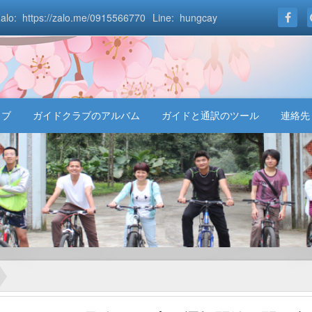
alo: https://zalo.me/0915566770
Line: hungcay
ラブ
ガイドクラブのアルバム
ガイドと通訳のツール
連絡先