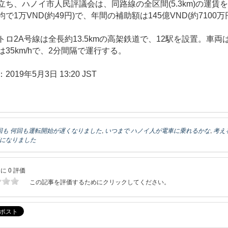
立ち、ハノイ市人民評議会は、同路線の全区間(5.3km)の運賃
で1万VND(約49円)で、年間の補助額は145億VND(約7100
ロ2A号線は全長約13.5kmの高架鉄道で、12駅を設置。車両は
35km/hで、2分間隔で運行する。
019年5月3日 13:20 JST
回も 何回も運転開始が遅くなりました
,
いつまで ハノイ人が電車に乗れるかな
,
考え
間になりました
に 0 評価
この記事を評価するためにクリックしてください。