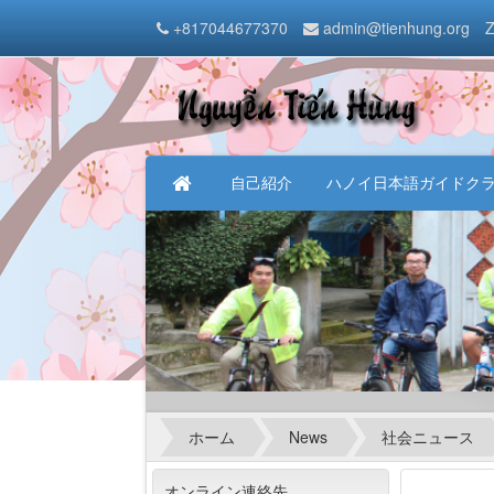
+817044677370
admin@tienhung.org
Z
自己紹介
ハノイ日本語ガイドク
ホーム
News
社会ニュース
オンライン連絡先