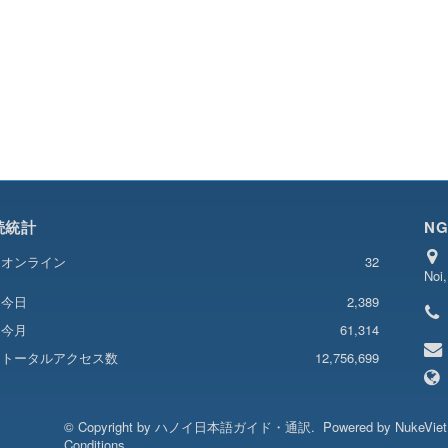
続統計
NG
オンライン
32
Noi
2,389
今日
今月
61,314
トータルアクセス数
12,756,699
© Copyright by
ハノイ日本語ガイド・通訳
.
Powered by
NukeVie
Conditions