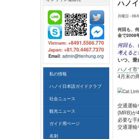
ハノイ
月曜日 - 06/0
何回も、何
金で200
+8491.5566.770
Vietnam:
何回も、
+81.70.4467.7370
Japan:
考えると
Email
:
admin@tienhung.org
いつ、乗
ハノ
イ市
私の情報
4月末の
ハノイ日本語ガイドクラブ
社会ニュース
交通運輸
観光ニュース
(MRB
必要な手
ガイド用ページ
交通運輸
名刺