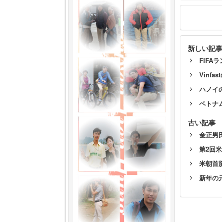
新しい記
FIFA
Vinf
ハノイ
ベトナ
古い記事
金正男
第2回
米朝首
新年の