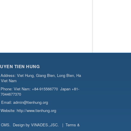
UYEN TIEN HUNG
Address:
Viet Hung, Giang Bien, Long Bien, Ha
, Viet Nam
Phone:
Viet Nam: +84-915566770
Japan +81-
7044677370
Email:
admin@tienhung.org
Website:
http://www.tienhung.org
t CMS
.
Design by
VINADES.,JSC
.
|
Terms &