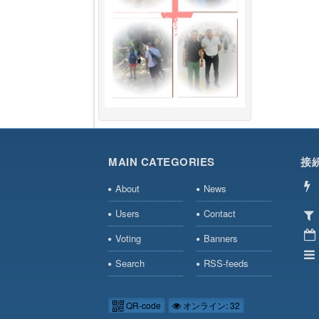
MAIN CATEGORIES
接
About
News
Users
Contact
Voting
Banners
Search
RSS-feeds
QR-code
オンライン: 32