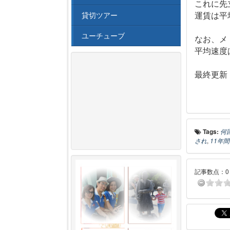
これに先
貸切ツアー
運賃は平均
ユーチューブ
なお、メト
平均速度は
最終更新：2
Tags:
何
され
,
11年
記事数点：0 