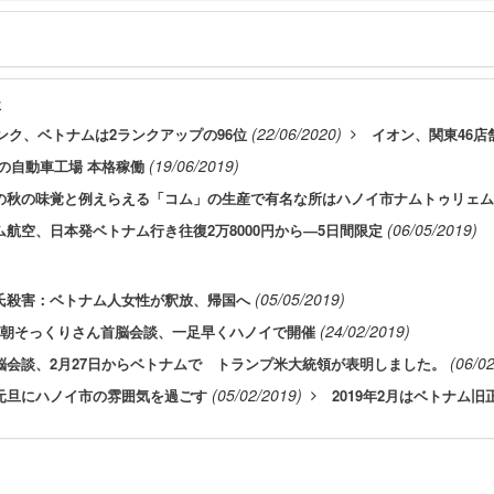
事
(22/06/2020)
ランク、ベトナムは2ランクアップの96位
イオン、関東46
(19/06/2019)
astの自動車工場 本格稼働
の秋の味覚と例えらえる「コム」の生産で有名な所はハノイ市ナムトゥリェム
(06/05/2019)
ム航空、日本発ベトナム行き往復2万8000円から―5日間限定
(05/05/2019)
氏殺害：ベトナム人女性が釈放、帰国へ
(24/02/2019)
米朝そっくりさん首脳会談、一足早くハノイで開催
(06/0
脳会談、2月27日からベトナムで トランプ米大統領が表明しました。
(05/02/2019)
元旦にハノイ市の雰囲気を過ごす
2019年2月はベトナム