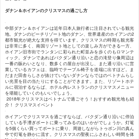
ダナン＆ホイアンのクリスマスの過ごし方
中部ダナン＆ホイアンは近年日本人旅行者に注目されている観光
地。ダナンのビーチリゾート地のダナン、世界遺産のホイアンの2
都市観光が絶大な支持を得ています。クリスマスの時期も観光客
は非常に多く、南国リゾート地としての楽しみ方ができる一方、
ホイアン旧市街でランタンに彩られた町並みを歩くのもロマンテ
ィック。ダナンであればバクダン通り沿いと恋の滝登り像周辺は
一番の賑わいとなり、数多くの屋台が出没し、また通り沿いに営
業しているカフェは、臨時でテーブル椅子を道端に出すほど。ま
だまだ田舎らしさが抜けていないダナンならではのベトナムらし
い光景を目の当たりにすることができます。また、リゾートホテ
ルに宿泊するならば、ホテル内レストランのクリスマスメニュー
を堪能していくのもいいでしょう。
2018年クリスマスはベトナムで過ごそう！おすすめ観光地も紹
介！ クリスマスイベント
ホイアンでクリスマスを過ごすならば、バクダン通り沿いに停泊
している手漕ぎボートに乗ってみるのはいかがでしょうか。灯篭
を5個くらい買ってボートに乗り、周遊しながらトゥボン川の真ん
中で灯篭を静かに流す。クリスマスの聖夜にふさわしい時間を体