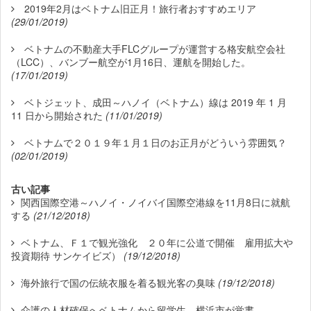
2019年2月はベトナム旧正月！旅行者おすすめエリア
(29/01/2019)
ベトナムの不動産大手FLCグループが運営する格安航空会社
（LCC）、バンブー航空が1月16日、運航を開始した。
(17/01/2019)
ベトジェット、成田～ハノイ（ベトナム）線は 2019 年 1 月
11 日から開始された
(11/01/2019)
ベトナムで２０１９年１月１日のお正月がどういう雰囲気？
(02/01/2019)
古い記事
関西国際空港～ハノイ・ノイバイ国際空港線を11月8日に就航
する
(21/12/2018)
ベトナム、Ｆ１で観光強化 ２０年に公道で開催 雇用拡大や
投資期待 サンケイビズ）
(19/12/2018)
海外旅行で国の伝統衣服を着る観光客の臭味
(19/12/2018)
介護の人材確保へベトナムから留学生 横浜市が覚書