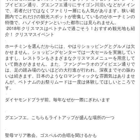
ブイビエン通り、グエンフエ通りにサイゴン川沿いなどがメイン
で、若者だけではなくファミリー層にも人気があります。狭い範
囲内でこれだけの観光スポットが密集しているのがホーチミンの
特徴で、ハノイやダナンといった都市には見られません。
2018年クリスマスはベトナムで過ごそう！おすすめ観光地も紹
介！ クリスマスイベント
ホーチミンを選んだからには、やはりショッピングとグルメは欠
かせません。ショッピングセンターでは一大セールを実施してい
ますし、レストランもさまざまなクリスマスメニューを用意して
いて飽きがきません。また、ファングーラオのブイビエン通りで
は、足の踏み場のないほどの大行進が行われ、深夜までその賑わ
いは続きます。日本のようなロマンティックな雰囲気はありませ
んが、ベトナムのお祭りムードは一度は体験してほしいところで
す。
ダイヤモンドプラザ前。毎年なぜか一際にぎわいます
グエンフエ。こちらもライトアップが盛んな場所の一つ
聖母マリア教会。ゴスペルの合唱を聞けるかも