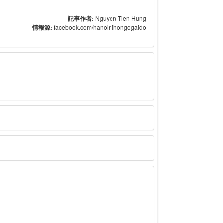
記事作者:
Nguyen Tien Hung
情報源:
facebook.com/hanoinihongogaido