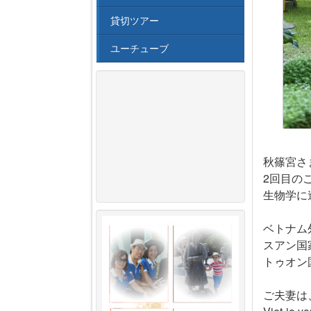
貸切ツアー
ユーチューブ
秋篠宮さ
2回目のご
生物学に
ベトナム
スアン国
トゥオン
ご夫妻は