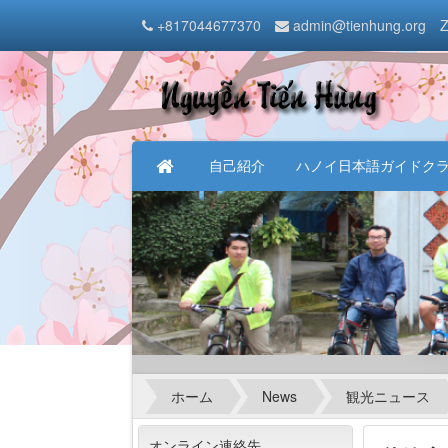
+817044677370
admin@tienhung.org
Z
自己紹介
ハノイ日本語ガイドク
ホーム
News
観光ニュース
オンライン連絡先