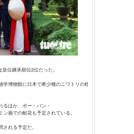
は皇位継承順位2位だった。
物学博物館に日本で希少種のニワトリの標本を寄贈された。
れるほか、ボー・バン・
ミン廟での献花も予定されている。
問される予定だ。