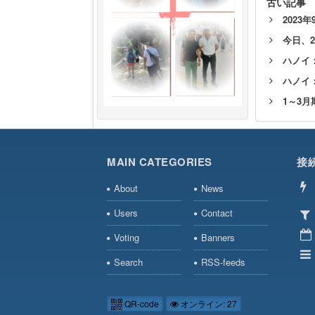
古い記事
202
今日、
ハノイ
ハノイ
1～3月
MAIN CATEGORIES
接
About
News
Users
Contact
Voting
Banners
Search
RSS-feeds
QR-code
オンライン: 27