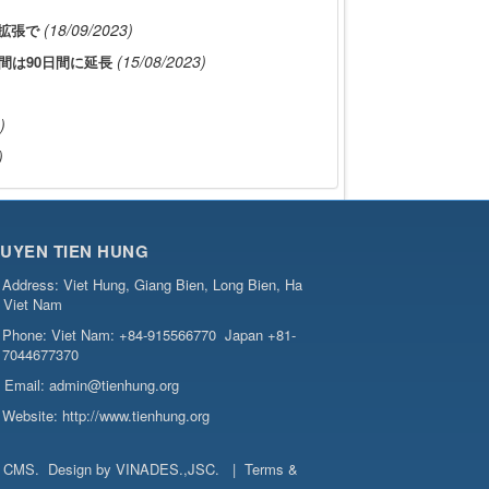
(18/09/2023)
拡張で
(15/08/2023)
間は90日間に延長
)
)
UYEN TIEN HUNG
Address:
Viet Hung, Giang Bien, Long Bien, Ha
, Viet Nam
Phone:
Viet Nam: +84-915566770
Japan +81-
7044677370
Email:
admin@tienhung.org
Website:
http://www.tienhung.org
t CMS
.
Design by
VINADES.,JSC
.
|
Terms &