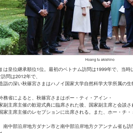
Hoang tu akishino
まは皇位継承順位1位。最初のベトナム訪問は1999年で、当時
訪問は2012年で、
造詣の深い秋篠宮さまはハノイ国家大学自然科学大学所属の生
外務省によると、秋篠宮さまはボー・ティ・アイン・
家副主席主催の歓迎式典に臨席された後、国家副主席と会談さ
国家主席主催のレセプションに出席される。また、ホー・チ・
、南中部沿岸地方ダナン市と南中部沿岸地方クアンナム省も訪