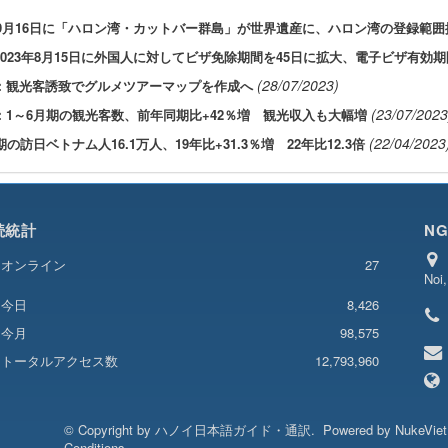
3年9月16日に「ハロン湾・カットバー群島」が世界遺産に、ハロン湾の登録範囲
2023年8月15日に外国人に対してビザ免除期間を45日に拡大、電子ビザ有効期
(28/07/2023)
：観光客誘致でグルメツアーマップを作成へ
(23/07/2023
：1～6月期の観光客数、前年同期比+42％増 観光収入も大幅増
(22/04/2023
期の訪日ベトナム人16.1万人、19年比+31.3％増 22年比12.3倍
続統計
NG
オンライン
27
Noi
8,426
今日
今月
98,575
トータルアクセス数
12,793,960
© Copyright by
ハノイ日本語ガイド・通訳
.
Powered by
NukeVie
Conditions