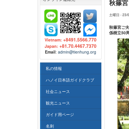
秋篠宮
土曜日 - 23/0
秋篠宮ご夫
係樹立50
+8491.5566.770
Vietnam:
+81.70.4467.7370
Japan:
Email
:
admin@tienhung.org
私の情報
ハノイ日本語ガイドクラブ
社会ニュース
観光ニュース
ガイド用ページ
名刺