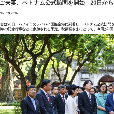
ご夫妻、ベトナム公式訪問を開始 20日から
9/2023 23:02
妻は20日、ハノイ市のノイバイ国際空港に到着し、ベトナム公式訪問を
周年の記念行事などに参加される予定。秋篠宮さまにとって、今回が3