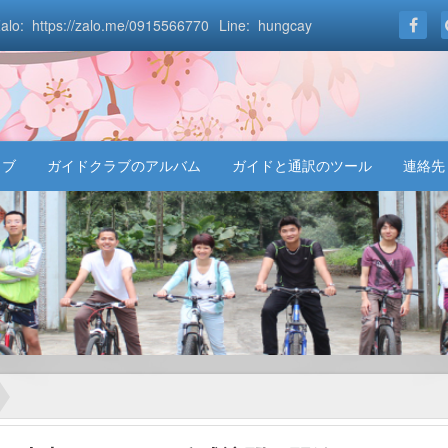
alo: https://zalo.me/0915566770
Line: hungcay
ラブ
ガイドクラブのアルバム
ガイドと通訳のツール
連絡先