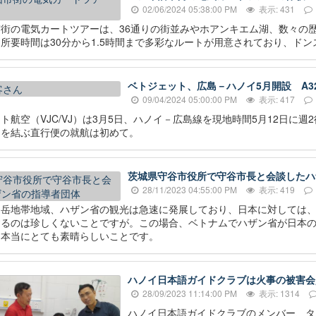
02/06/2024 05:38:00 PM
表示: 431
街の電気カートツアーは、36通りの街並みやホアンキエム湖、数々の
所要時間は30分から1.5時間まで多彩なルートが用意されており、ド
ベトジェット、広島－ハノイ5月開設 A3
09/04/2024 05:00:00 PM
表示: 417
ト航空（VJC/VJ）は3月5日、ハノイ－広島線を現地時間5月12日に
イを結ぶ直行便の就航は初めて。
茨城県守谷市役所で守谷市長と会談したハ
28/11/2023 04:55:00 PM
表示: 419
山岳地帯地域、ハザン省の観光は急速に発展しており、日本に対しては
するのは珍しくないことですが。この場合、ベトナムでハザン省が日本
は本当にとても素晴らしいことです。
ハノイ日本語ガイドクラブは火事の被害会
28/09/2023 11:14:00 PM
表示: 1314
ハノイ日本語ガイドクラブのメンバー、タ