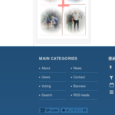
MAIN CATEGORIES
接
About
News
Users
Contact
Voting
Banners
Search
RSS-feeds
QR-code
オンライン: 95