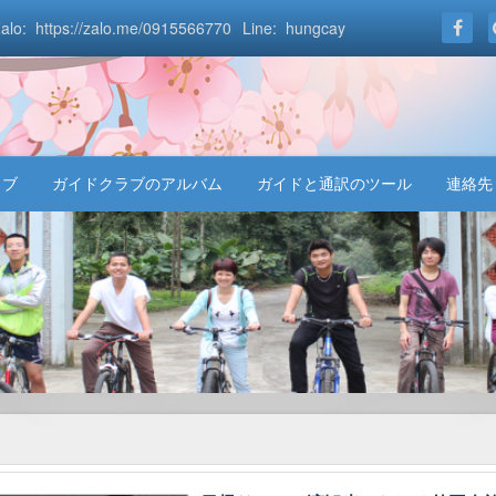
alo: https://zalo.me/0915566770
Line: hungcay
ラブ
ガイドクラブのアルバム
ガイドと通訳のツール
連絡先