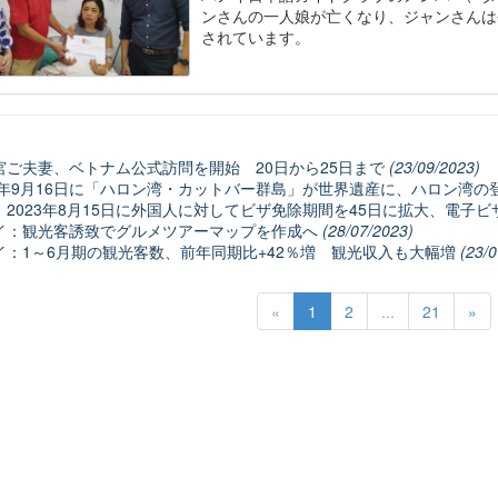
ンさんの一人娘が亡くなり、ジャンさんは
されています。
宮ご夫妻、ベトナム公式訪問を開始 20日から25日まで
(23/09/2023)
23年9月16日に「ハロン湾・カットバー群島」が世界遺産に、ハロン湾
、2023年8月15日に外国人に対してビザ免除期間を45日に拡大、電子
イ：観光客誘致でグルメツアーマップを作成へ
(28/07/2023)
イ：1～6月期の観光客数、前年同期比+42％増 観光収入も大幅増
(23/0
«
1
2
...
21
»