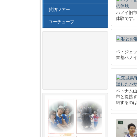
貸切ツアー
ハノイ旧市
体験です。
ユーチューブ
ベトジェッ
首都ハノ
ベトナム
市と提携
結するの