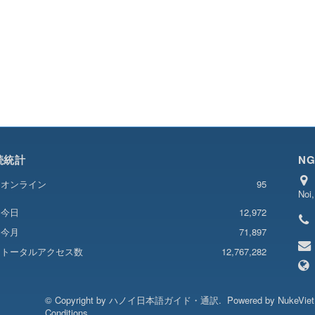
続統計
NG
オンライン
95
Noi
12,972
今日
今月
71,897
トータルアクセス数
12,767,282
© Copyright by
ハノイ日本語ガイド・通訳
.
Powered by
NukeVie
Conditions