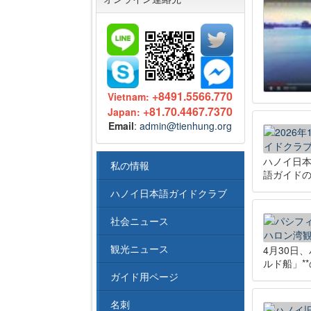
+8491.5566.770
Vietnam:
+81.70.4467.7370
Japan:
Email
:
admin@tienhung.org
ハノイ日
私の情報
語ガイド
ハノイ日本語ガイドクラブ
社会ニュース
観光ニュース
4月30日
ルド船」*
ガイド用ページ
名刺