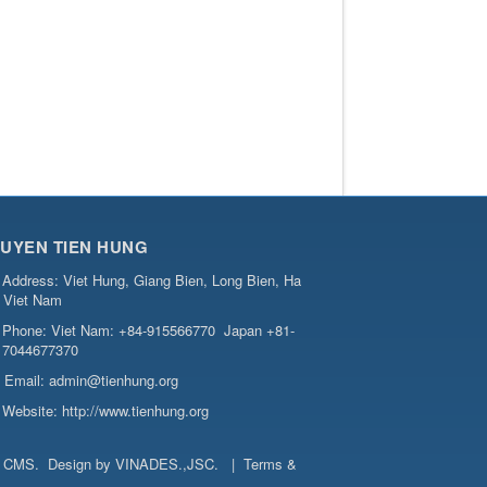
UYEN TIEN HUNG
Address:
Viet Hung, Giang Bien, Long Bien, Ha
, Viet Nam
Phone:
Viet Nam: +84-915566770
Japan +81-
7044677370
Email:
admin@tienhung.org
Website:
http://www.tienhung.org
t CMS
.
Design by
VINADES.,JSC
.
|
Terms &