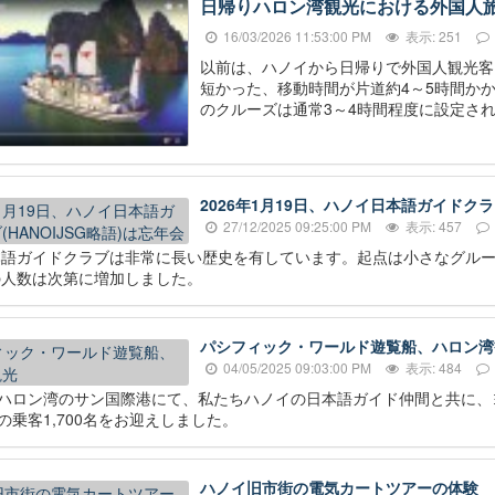
日帰りハロン湾観光における外国人
16/03/2026 11:53:00 PM
表示: 251
以前は、ハノイから日帰りで外国人観光客
短かった、移動時間が片道約4～5時間か
のクルーズは通常3～4時間程度に設定さ
2026年1月19日、ハノイ日本語ガイドクラブ
27/12/2025 09:25:00 PM
表示: 457
本語ガイドクラブは非常に長い歴史を有しています。起点は小さなグル
の人数は次第に増加しました。
パシフィック・ワールド遊覧船、ハロン湾
04/05/2025 09:03:00 PM
表示: 484
、ハロン湾のサン国際港にて、私たちハノイの日本語ガイド仲間と共に
*の乗客1,700名をお迎えしました。
ハノイ旧市街の電気カートツアーの体験