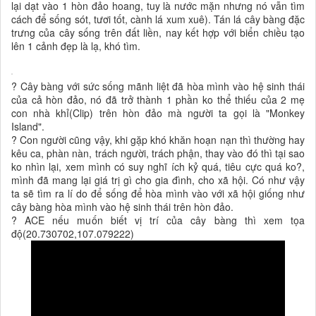
lại dạt vào 1 hòn đảo hoang, tuy là nước mặn nhưng nó vẫn tìm
cách để sống sót, tươi tốt, cành lá xum xuê). Tán lá cây bàng đặc
trưng của cây sống trên đất liền, nay kết hợp với biển chiều tạo
lên 1 cảnh đẹp là lạ, khó tìm.
? Cây bàng với sức sống mãnh liệt đã hòa mình vào hệ sinh thái
của cả hòn đảo, nó đã trở thành 1 phần ko thể thiếu của 2 mẹ
con nhà khỉ(Clip) trên hòn đảo mà người ta gọi là "Monkey
Island".
? Con người cũng vậy, khi gặp khó khăn hoạn nạn thì thường hay
kêu ca, phàn nàn, trách người, trách phận, thay vào đó thì tại sao
ko nhìn lại, xem mình có suy nghĩ ích kỷ quá, tiêu cực quá ko?,
mình đã mang lại giá trị gì cho gia đình, cho xã hội. Có như vậy
ta sẽ tìm ra lí do để sống để hòa mình vào với xã hội giống như
cây bàng hòa mình vào hệ sinh thái trên hòn đảo.
? ACE nếu muốn biết vị trí của cây bàng thì xem tọa
độ(20.730702,107.079222)