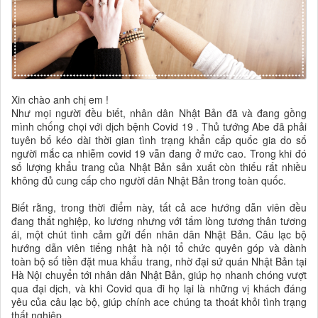
Xin chào anh chị em !
Như mọi người đều biết, nhân dân Nhật Bản đã và đang gồng
mình chống chọi với dịch bệnh Covid 19 . Thủ tướng Abe đã phải
tuyên bố kéo dài thời gian tình trạng khẩn cấp quốc gia do số
người mắc ca nhiễm covid 19 vẫn đang ở mức cao. Trong khi đó
số lượng khẩu trang của Nhật Bản sản xuất còn thiếu rất nhiều
không đủ cung cấp cho người dân Nhật Bản trong toàn quốc.
Biết rằng, trong thời điểm này, tất cả ace hướng dẫn viên đều
đang thất nghiệp, ko lương nhưng với tấm lòng tương thân tương
ái, một chút tình cảm gửi đến nhân dân Nhật Bản. Câu lạc bộ
hướng dẫn viên tiếng nhật hà nội tổ chức quyên góp và dành
toàn bộ số tiền đặt mua khẩu trang, nhờ đại sứ quán Nhật Bản tại
Hà Nội chuyển tới nhân dân Nhật Bản, giúp họ nhanh chóng vượt
qua đại dịch, và khi Covid qua đi họ lại là những vị khách đáng
yêu của câu lạc bộ, giúp chính ace chúng ta thoát khỏi tình trạng
thất nghiệp.