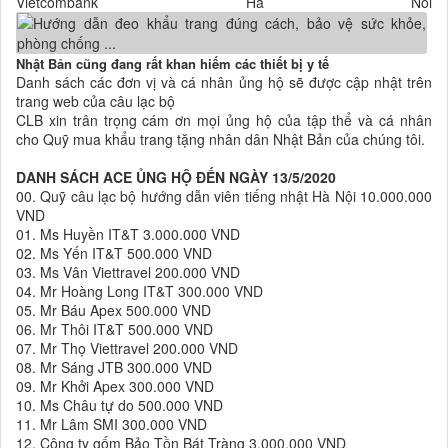
Vietcombank Ha Noi
Nhật Bản cũng đang rất khan hiếm các thiết bị y tế
Danh sách các đơn vị và cá nhân ủng hộ sẽ được cập nhật trên
trang web của câu lạc bộ
CLB xin trân trọng cám ơn mọi ủng hộ của tập thể và cá nhân
cho Quỹ mua khẩu trang tặng nhân dân Nhật Bản của chúng tôi.
DANH SÁCH ACE ỦNG HỘ ĐẾN NGÀY 13/5/2020
00. Quỹ câu lạc bộ hướng dẫn viên tiếng nhật Hà Nội 10.000.000
VND
01. Ms Huyền IT&T 3.000.000 VND
02. Ms Yến IT&T 500.000 VND
03. Ms Vân Viettravel 200.000 VND
04. Mr Hoàng Long IT&T 300.000 VND
05. Mr Báu Apex 500.000 VND
06. Mr Thôi IT&T 500.000 VND
07. Mr Thọ Viettravel 200.000 VND
08. Mr Sáng JTB 300.000 VND
09. Mr Khởi Apex 300.000 VND
10. Ms Châu tự do 500.000 VND
11. Mr Lâm SMI 300.000 VND
12. Công ty gốm Bảo Tồn Bát Tràng 3.000.000 VND