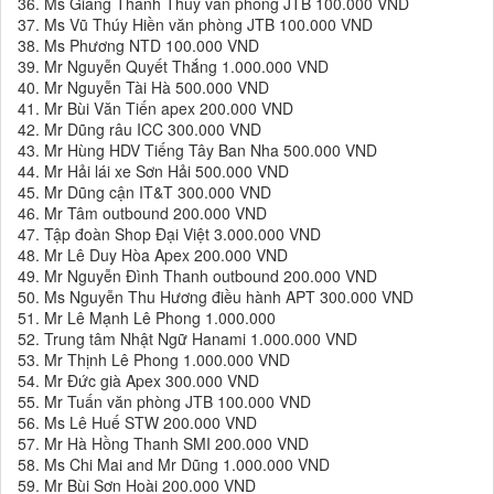
36. Ms Giang Thanh Thúy văn phòng JTB 100.000 VND
37. Ms Vũ Thúy Hiền văn phòng JTB 100.000 VND
38. Ms Phương NTD 100.000 VND
39. Mr Nguyễn Quyết Thắng 1.000.000 VND
40. Mr Nguyễn Tài Hà 500.000 VND
41. Mr Bùi Văn Tiến apex 200.000 VND
42. Mr Dũng râu ICC 300.000 VND
43. Mr Hùng HDV Tiếng Tây Ban Nha 500.000 VND
44. Mr Hải lái xe Sơn Hải 500.000 VND
45. Mr Dũng cận IT&T 300.000 VND
46. Mr Tâm outbound 200.000 VND
47. Tập đoàn Shop Đại Việt 3.000.000 VND
48. Mr Lê Duy Hòa Apex 200.000 VND
49. Mr Nguyễn Đình Thanh outbound 200.000 VND
50. Ms Nguyễn Thu Hương điều hành APT 300.000 VND
51. Mr Lê Mạnh Lê Phong 1.000.000
52. Trung tâm Nhật Ngữ Hanami 1.000.000 VND
53. Mr Thịnh Lê Phong 1.000.000 VND
54. Mr Đức già Apex 300.000 VND
55. Mr Tuấn văn phòng JTB 100.000 VND
56. Ms Lê Huế STW 200.000 VND
57. Mr Hà Hồng Thanh SMI 200.000 VND
58. Ms Chi Mai and Mr Dũng 1.000.000 VND
59. Mr Bùi Sơn Hoài 200.000 VND