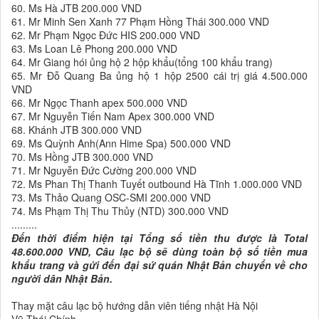
60. Ms Hà JTB 200.000 VND
61. Mr Minh Sen Xanh 77 Phạm Hồng Thái 300.000 VND
62. Mr Phạm Ngọc Đức HIS 200.000 VND
63. Ms Loan Lê Phong 200.000 VND
64. Mr Giang hói ủng hộ 2 hộp khẩu(tổng 100 khẩu trang)
65. Mr Đỗ Quang Ba ủng hộ 1 hộp 2500 cái trị giá 4.500.000
VND
66. Mr Ngọc Thanh apex 500.000 VND
67. Mr Nguyễn Tiến Nam Apex 300.000 VND
68. Khánh JTB 300.000 VND
69. Ms Quỳnh Anh(Ann Hime Spa) 500.000 VND
70. Ms Hồng JTB 300.000 VND
71. Mr Nguyễn Đức Cường 200.000 VND
72. Ms Phan Thị Thanh Tuyết outbound Hà Tĩnh 1.000.000 VND
73. Ms Thảo Quang OSC-SMI 200.000 VND
74. Ms Phạm Thị Thu Thủy (NTD) 300.000 VND
.........
Đến thời điểm hiện tại Tổng số tiền thu được là Total
48.600.000 VND, Câu lạc bộ sẽ dùng toàn bộ số tiền mua
khẩu trang và gửi đến đại sứ quán Nhật Bản chuyển về cho
người dân Nhật Bản.
Thay mặt câu lạc bộ hướng dẫn viên tiếng nhật Hà Nội
Vũ Thái Chính