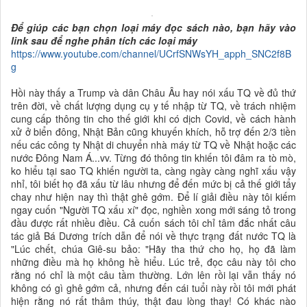
Để giúp các bạn chọn loại máy đọc sách nào, bạn hãy vào
link sau để nghe phân tích các loại máy
https://www.youtube.com/channel/UCrfSNWsYH_apph_SNC2f8B
g
Hồi này thấy a Trump và dân Châu Âu hay nói xấu TQ về đủ thứ
trên đời, về chất lượng dụng cụ y tế nhập từ TQ, về trách nhiệm
cung cấp thông tin cho thế giới khi có dịch Covid, về cách hành
xử ở biển đông, Nhật Bản cũng khuyến khích, hỗ trợ đến 2/3 tiền
nếu các công ty Nhật di chuyển nhà máy từ TQ về Nhật hoặc các
nước Đông Nam Á...vv. Từng đó thông tin khiến tôi đâm ra tò mò,
ko hiểu tại sao TQ khiến người ta, càng ngày càng nghĩ xấu vậy
nhỉ, tôi biết họ đã xấu từ lâu nhưng để đến mức bị cả thế giới tẩy
chay như hiện nay thì thật ghê gớm. Để lí giải điều này tôi kiếm
ngay cuốn "Người TQ xấu xí" đọc, nghiền xong mới sáng tỏ trong
đầu được rất nhiều điều. Cả cuốn sách tôi chỉ tâm đắc nhất câu
tác giả Bá Dương trích dẫn để nói về thực trạng đất nước TQ là
"Lúc chết, chúa Giê-su bảo: "Hãy tha thứ cho họ, họ đã làm
những điều mà họ không hề hiểu. Lúc trẻ, đọc câu này tôi cho
rằng nó chỉ là một câu tầm thường. Lớn lên rồi lại vẫn thấy nó
không có gì ghê gớm cả, nhưng đến cái tuổi này rồi tôi mới phát
hiện rằng nó rất thâm thúy, thật đau lòng thay! Có khác nào