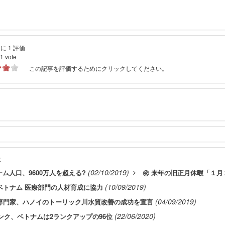
に 1 評価
1
vote
この記事を評価するためにクリックしてください。
事
(02/10/2019)
ナム人口、9600万人を超える?
㊗️ 来年の旧正月休暇「１
(10/09/2019)
ベトナム 医療部門の人材育成に協力
(04/09/2019)
専門家、ハノイのトーリック川水質改善の成功を宣言
(22/06/2020)
ランク、ベトナムは2ランクアップの96位