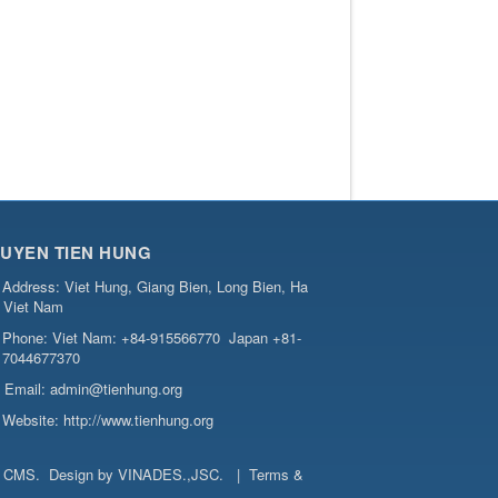
UYEN TIEN HUNG
Address:
Viet Hung, Giang Bien, Long Bien, Ha
, Viet Nam
Phone:
Viet Nam: +84-915566770
Japan +81-
7044677370
Email:
admin@tienhung.org
Website:
http://www.tienhung.org
t CMS
.
Design by
VINADES.,JSC
.
|
Terms &