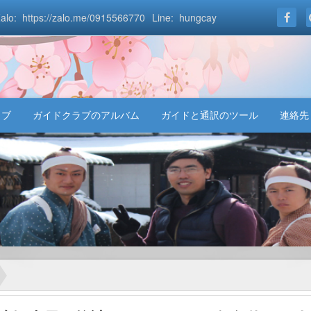
alo: https://zalo.me/0915566770
Line: hungcay
ラブ
ガイドクラブのアルバム
ガイドと通訳のツール
連絡先