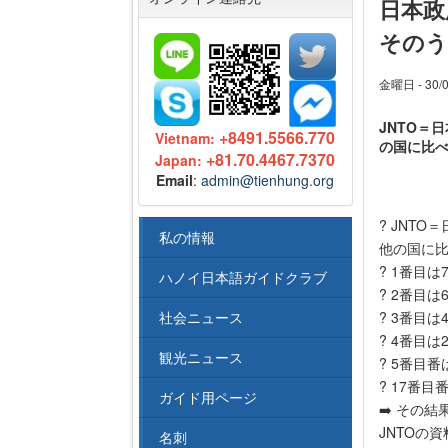
日本政
そのう
金曜日 - 30/0
JNTO＝
+8491.5566.770
Vietnam:
の国に比べ
+81.70.4467.7370
Japan:
Email
:
admin@tienhung.org
? JNT
私の情報
他の国に比
? 1番目は7
ハノイ日本語ガイドクラブ
? 2番目は6
? 3番目は4
社会ニュース
? 4番目は2
観光ニュース
? 5番目番は
? 17番目
ガイド用ページ
➡️ その
JNTOの資
名刺