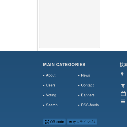
MAIN CATEGORIES
接
About
News
Users
Contact
Voting
Banners
Search
RSS-feeds
QR-code
オンライン: 34