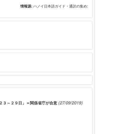
情報源:
ハノイ日本語ガイド・通訳の集め:
(27/09/2019)
月２３～２９日」＝関係省庁が合意