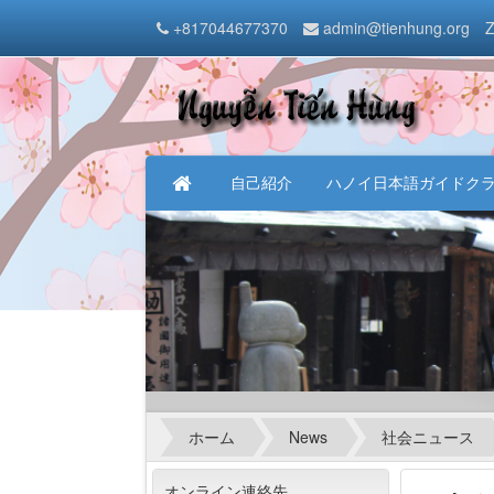
+817044677370
admin@tienhung.org
Z
自己紹介
ハノイ日本語ガイドク
ホーム
News
社会ニュース
オンライン連絡先