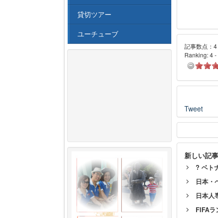
貸切ツアー
ユーチューブ
記事数点：4 
Ranking:
4
-
Tweet
新しい記
? ベト
日本・
日本人
FIFA