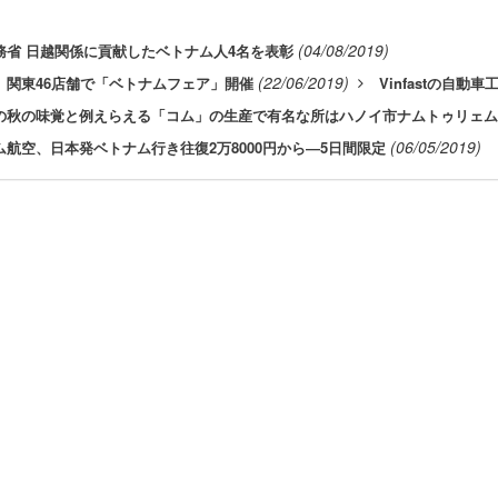
(04/08/2019)
務省 日越関係に貢献したベトナム人4名を表彰
(22/06/2019)
、関東46店舗で「ベトナムフェア」開催
Vinfastの自動
の秋の味覚と例えらえる「コム」の生産で有名な所はハノイ市ナムトゥリェム
(06/05/2019)
ム航空、日本発ベトナム行き往復2万8000円から―5日間限定