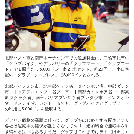
北部ハノイ市と南部ホーチミン市での追加料金は、二輪車配車の
「グラブバイク」やデリバリーの「グラブマート」「グラブフー
ド」で１回当たり5,000ドン（約21米セント、約29円）、小口宅
配の「グラブエクスプレス」で3,000ドンとされる。
北部ハイフォン市、北中部ゲアン省、タインホア省、中部ダナン
市、トゥアティエンフエ省フエ市、中南部カインホア省、中部高
原ダクラク省、南部バリアブンタウ省ブンタウ市、ビンズオン
省、ドンナイ省、カントー市でも、グラブバイクとグラブフード
の利用に5,000ドンを徴収する。
ガソリン価格の高騰に伴って、グラブをはじめとする配車アプリ
各社は運転手の確保が難しくなっており、追加料金で運転手を引
き留める狙いもあるようだ。グラブはこれまではテト（旧正月）