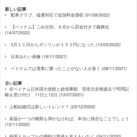
新しい記事
配車グラブ、猛暑対応で追加料金徴収
(01/08/2022)
【ベトナム】ごみ分別、８月から罰金付きで義務化
(14/07/2022)
3月１１日からガソリンが１５２円になった
(13/03/2022)
日本みたい画像
(18/11/2021)
ベトナムでは電車に乗ったことがない人が多く
(08/11/2021)
古い記事
在ベトナム日本国大使館と総領事館、安倍元首相逝去で弔問記
帳を受け付け 11日と12日
(13/07/2021)
上船結婚式は新しいトレンド？
(23/12/2020)
楽器が一つの種類も弾かなければ、本当に残念なことでしょう
(12/11/2020)
外国人カップルの婚約は親戚も友人もいなく
(04/11/2020)