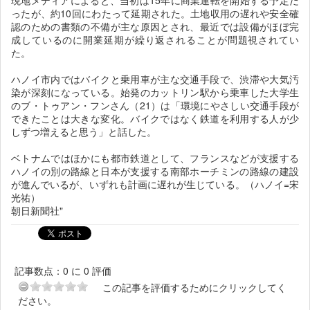
現地メディアによると、当初は15年に商業運転を開始する予定だ
ったが、約10回にわたって延期された。土地収用の遅れや安全確
認のための書類の不備が主な原因とされ、最近では設備がほぼ完
成しているのに開業延期が繰り返されることが問題視されてい
た。
ハノイ市内ではバイクと乗用車が主な交通手段で、渋滞や大気汚
染が深刻になっている。始発のカットリン駅から乗車した大学生
のブ・トゥアン・フンさん（21）は「環境にやさしい交通手段が
できたことは大きな変化。バイクではなく鉄道を利用する人が少
しずつ増えると思う」と話した。
ベトナムではほかにも都市鉄道として、フランスなどが支援する
ハノイの別の路線と日本が支援する南部ホーチミンの路線の建設
が進んでいるが、いずれも計画に遅れが生じている。（ハノイ=宋
光祐）
朝日新聞社"
記事数点：0 に 0 評価
この記事を評価するためにクリックしてく
ださい。