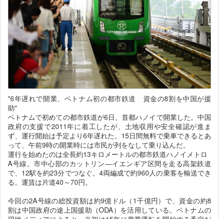
"6年遅れで開業、ベトナム初の都市鉄道 資金の8割を中国が援
助"
ベトナムで初めての都市鉄道が6日、首都ハノイで開業した。中国
政府の支援で2011年に着工したが、土地収用や安全確認が進ま
ず、運行開始は予定より6年遅れた。15日間無料で乗車できるとあ
って、午前9時の開業時には市民が列をなして乗り込んだ。
運行を始めたのは全長約13キロメートルの都市鉄道ハノイメトロ
A号線。市中心部のカットリン―イエンギア区間を走る高架鉄道
で、12駅を約23分でつなぐ。4両編成で約960人の乗客を輸送でき
る。運賃は片道40～70円。
今回の2A号線の総投資額は約9億ドル（1千億円）で、資金の約8
割は中国政府の途上国援助（ODA）を活用している。ベトナムの