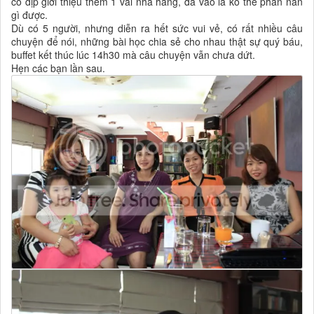
có dịp giới thiệu thêm 1 vài nhà hàng, đã vào là ko thể phàn nàn
gì được.
Dù có 5 người, nhưng diễn ra hết sức vui vẻ, có rất nhiều câu
chuyện để nói, những bài học chia sẻ cho nhau thật sự quý báu,
buffet kết thúc lúc 14h30 mà câu chuyện vẫn chưa dứt.
Hẹn các bạn lần sau.