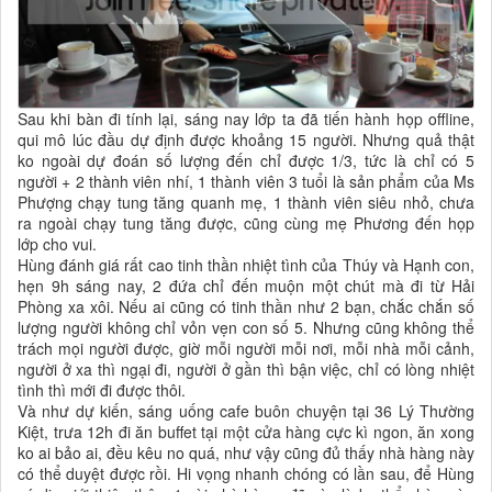
Sau khi bàn đi tính lại, sáng nay lớp ta đã tiến hành họp offline,
qui mô lúc đầu dự định được khoảng 15 người. Nhưng quả thật
ko ngoài dự đoán số lượng đến chỉ được 1/3, tức là chỉ có 5
người + 2 thành viên nhí, 1 thành viên 3 tuổi là sản phẩm của Ms
Phượng chạy tung tăng quanh mẹ, 1 thành viên siêu nhỏ, chưa
ra ngoài chạy tung tăng được, cũng cùng mẹ Phương đến họp
lớp cho vui.
Hùng đánh giá rất cao tinh thần nhiệt tình của Thúy và Hạnh con,
hẹn 9h sáng nay, 2 đứa chỉ đến muộn một chút mà đi từ Hải
Phòng xa xôi. Nếu ai cũng có tinh thần như 2 bạn, chắc chắn số
lượng người không chỉ vỏn vẹn con số 5. Nhưng cũng không thể
trách mọi người được, giờ mỗi người mỗi nơi, mỗi nhà mỗi cảnh,
người ở xa thì ngại đi, người ở gần thì bận việc, chỉ có lòng nhiệt
tình thì mới đi được thôi.
Và như dự kiến, sáng uống cafe buôn chuyện tại 36 Lý Thường
Kiệt, trưa 12h đi ăn buffet tại một cửa hàng cực kì ngon, ăn xong
ko ai bảo ai, đều kêu no quá, như vậy cũng đủ thấy nhà hàng này
có thể duyệt được rồi. Hi vọng nhanh chóng có lần sau, để Hùng